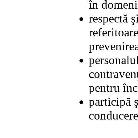
în domeni
respectă ş
referitoar
prevenirea
personalu
contravenţ
pentru înc
participă ş
conducer