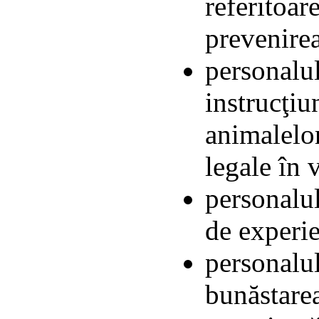
referitoar
prevenirea
personalul
instrucţiu
animalelo
legale în 
personalul
de experie
personalul
bunăstarea