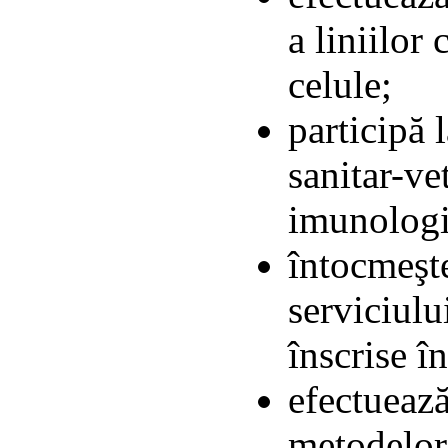
a liniilor 
celule;
participă 
sanitar-ve
imunologi
întocmeşte
serviciulu
înscrise î
efectuează
metodelor 