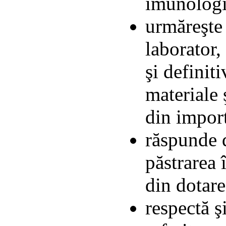
imunologi
urmăreşte 
laborator,
şi definit
materiale 
din impor
răspunde d
păstrarea 
din dotare
respectă ş