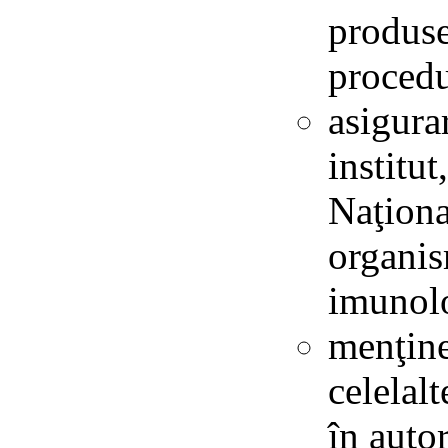
produse
procedu
asigura
institu
Naţiona
organis
imunolo
menţine
celelal
în auto