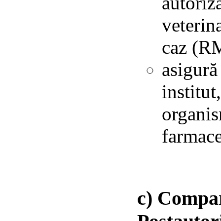
autoriz
veterin
caz (R
asigură
institu
organis
farmace
c) Compar