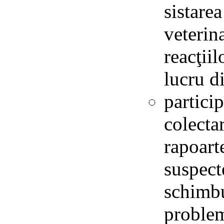
sistare
veterin
reacţii
lucru d
partici
colectar
rapoart
suspect
schimbu
problem