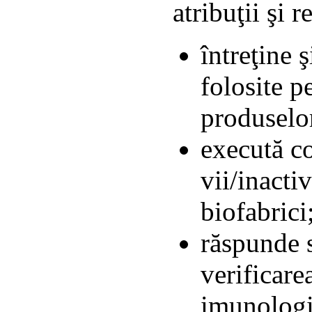
atribuţii şi r
întreţine 
folosite p
produselo
execută c
vii/inacti
biofabrici
răspunde s
verificare
imunologi