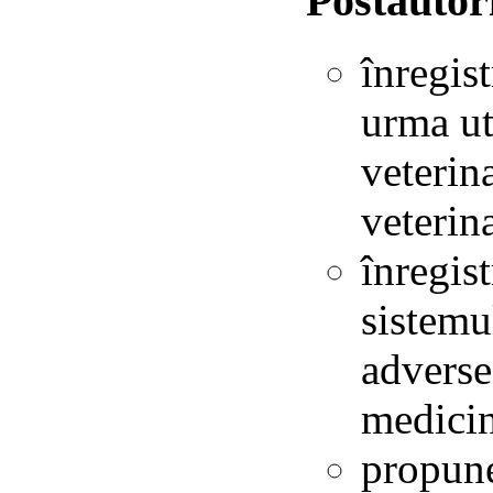
Postautor
înregist
urma ut
veterin
veterin
înregist
sistemul
adverse
medicin
propun