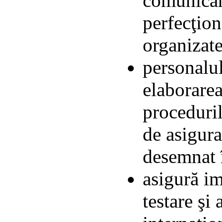
comunicări
perfecţion
organizate 
personalul
elaborarea
proceduril
de asigura
desemnat î
asigură i
testare şi