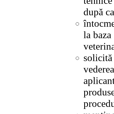
tehnice
după ca
întocme
la baza
veterina
solicit
vederea
aplican
produse
procedu