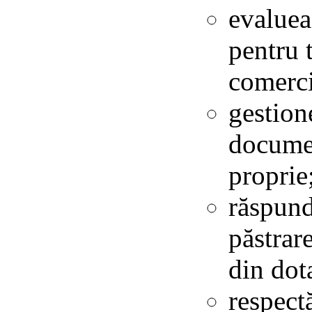
evaluea
pentru t
comerci
gestione
documen
proprie
răspund
păstrar
din dot
respectă