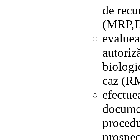
de recu
(MRP,
evaluea
autoriz
biologi
caz (R
efectue
documen
procedu
prospec