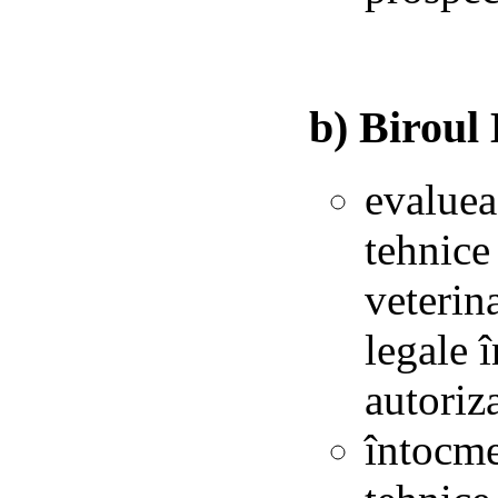
b) Biroul
evaluea
tehnice
veterin
legale 
autoriz
întocme