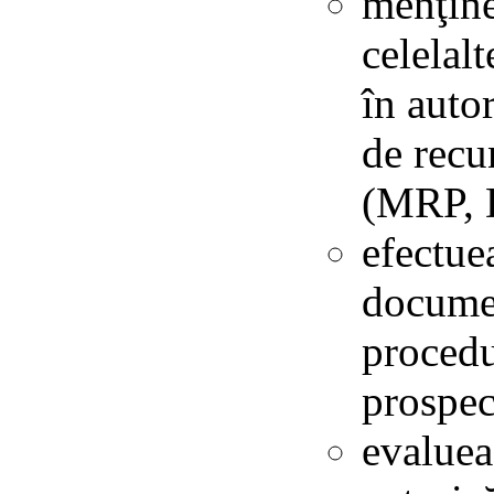
menţine
celelal
în auto
de recu
(MRP, 
efectue
documen
procedu
prospec
evaluea