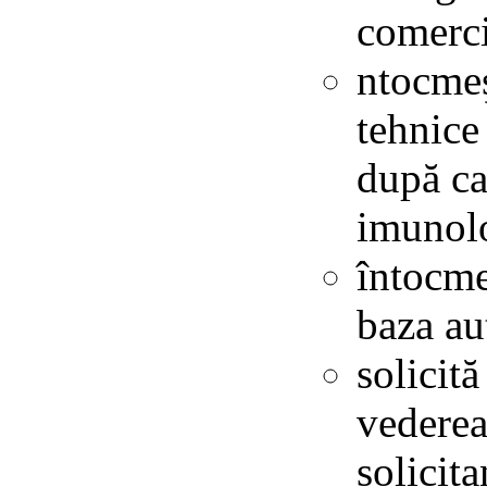
comerci
ntocmeş
tehnice
după ca
imunolo
întocme
baza au
solicit
vederea
solicit