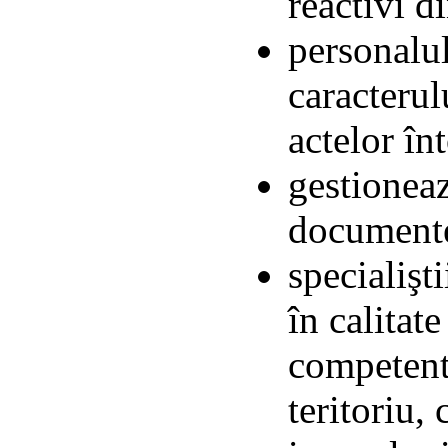
reactivi d
personalul
caracterul
actelor în
gestioneaz
documentel
specialişt
în calitate
competente
teritoriu,