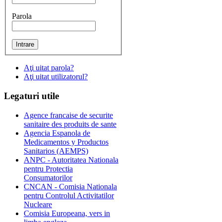
Parola
Aţi uitat parola?
Aţi uitat utilizatorul?
Legaturi
utile
Agence francaise de securite
sanitaire des produits de sante
Agencia Espanola de
Medicamentos y Productos
Sanitarios (AEMPS)
ANPC - Autoritatea Nationala
pentru Protectia
Consumatorilor
CNCAN - Comisia Nationala
pentru Controlul Activitatilor
Nucleare
Comisia Europeana, vers in