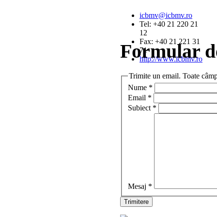
icbmv@icbmv.ro
Tel: +40 21 220 21
12
Fax: +40 21 221 31
Formular d
71
http://www.icbmv.ro
Trimite un email. Toate câmpu
Nume
*
Email
*
Subiect
*
Mesaj
*
Trimitere