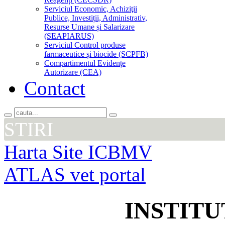
Serviciul Economic, Achiziţii
Publice, Investiții, Administrativ,
Resurse Umane și Salarizare
(SEAPIARUS)
Serviciul Control produse
farmaceutice și biocide (SCPFB)
Compartimentul Evidențe
Autorizare (CEA)
Contact
STIRI
Harta Site ICBMV
ATLAS vet portal
INSTIT