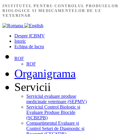
INSTITUTUL PENTRU CONTROLUL PRODUSELOR
BIOLOGICE SI MEDICAMENTELOR DE UZ
VETERINAR
Despre ICBMV
Istoric
Echipa de lucru
ROF
ROF
Organigrama
Servicii
Serviciul evaluare produse
medicinale veterinare (SEPMV)
Serviciul Control Biologic și
Evaluare Produse Biocide
(SCBEPB)
Compartimentul Evaluare și
Control Seturi de Diagnostic și
Reagenți (CECSDR)