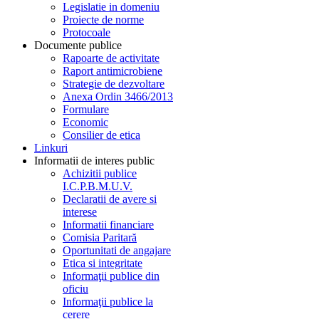
Legislatie in domeniu
Proiecte de norme
Protocoale
Documente publice
Rapoarte de activitate
Raport antimicrobiene
Strategie de dezvoltare
Anexa Ordin 3466/2013
Formulare
Economic
Consilier de etica
Linkuri
Informatii de interes public
Achizitii publice
I.C.P.B.M.U.V.
Declaratii de avere si
interese
Informatii financiare
Comisia Paritară
Oportunitati de angajare
Etica si integritate
Informaţii publice din
oficiu
Informaţii publice la
cerere