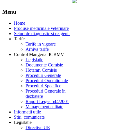
Menu
Home
Produse medicinale veterinare
Seturi de diagnostic si reagenti
Tarife
Tarife in vigoare
Arhiva tarife
Control Mangerial ICBMV
Legislatie
Documente Comisie
Hotarari Comisie
Proceduri Generale
Proceduri Operationale
Proceduri Specifice
Proceduri Generale în
dezbatere
Raport Legea 544/2001
Management calitate
Informatii utile
Stiri, comunicate
Legislatie
Directive UE