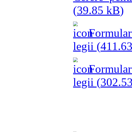
(
39.85 kB
)
Formular 
legii (
411.6
Formular 
legii (
302.5