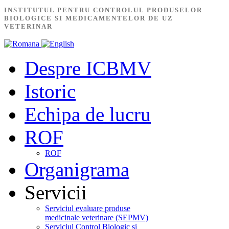
INSTITUTUL PENTRU CONTROLUL PRODUSELOR
BIOLOGICE SI MEDICAMENTELOR DE UZ
VETERINAR
Despre ICBMV
Istoric
Echipa de lucru
ROF
ROF
Organigrama
Servicii
Serviciul evaluare produse
medicinale veterinare (SEPMV)
Serviciul Control Biologic și