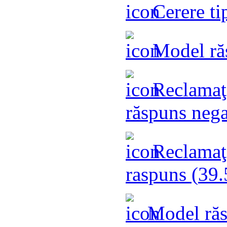
Cerere ti
Model răs
Reclamaţi
răspuns nega
Reclamaţi
raspuns (
39.
Model răs