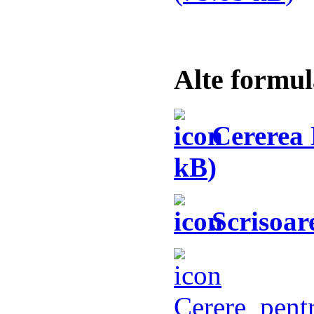
Alte formul
Cererea 
kB
)
Scrisoare
Cerere_pent