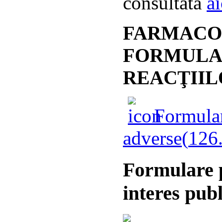
consultata
ai
FARMACOV
FORMULA
REACŢII
Formular-
adverse(
126
Formulare p
interes pub