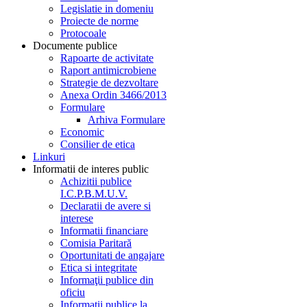
Legislatie in domeniu
Proiecte de norme
Protocoale
Documente publice
Rapoarte de activitate
Raport antimicrobiene
Strategie de dezvoltare
Anexa Ordin 3466/2013
Formulare
Arhiva Formulare
Economic
Consilier de etica
Linkuri
Informatii de interes public
Achizitii publice
I.C.P.B.M.U.V.
Declaratii de avere si
interese
Informatii financiare
Comisia Paritară
Oportunitati de angajare
Etica si integritate
Informaţii publice din
oficiu
Informaţii publice la