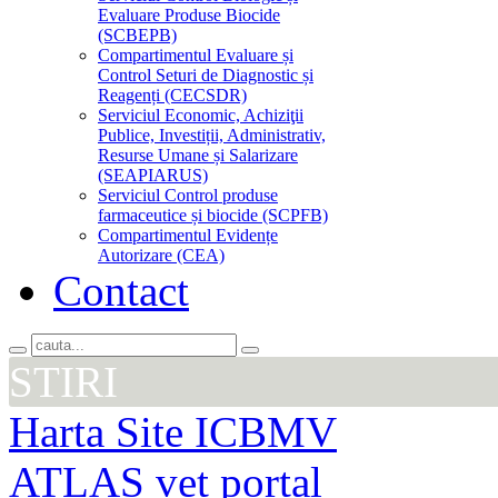
Evaluare Produse Biocide
(SCBEPB)
Compartimentul Evaluare și
Control Seturi de Diagnostic și
Reagenți (CECSDR)
Serviciul Economic, Achiziţii
Publice, Investiții, Administrativ,
Resurse Umane și Salarizare
(SEAPIARUS)
Serviciul Control produse
farmaceutice și biocide (SCPFB)
Compartimentul Evidențe
Autorizare (CEA)
Contact
STIRI
Harta Site ICBMV
ATLAS vet portal