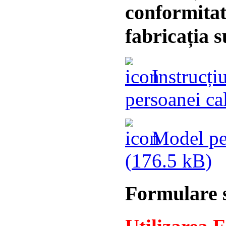
conformitat
fabricația s
Instrucți
persoanei cal
Model pen
(
176.5 kB
)
Formulare s