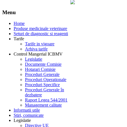
Menu
Home
Produse medicinale veterinare
Seturi de diagnostic si reagenti
Tarife
Tarife in vigoare
Arhiva tarife
Control Mangerial ICBMV
Legislatie
Documente Comisie
Hotarari Comisie
Proceduri Generale
Proceduri Operationale
Proceduri Specifice
Proceduri Generale în
dezbatere
Raport Legea 544/2001
Management calitate
Informatii utile
Stiri, comunicate
Legislatie
Directive UE