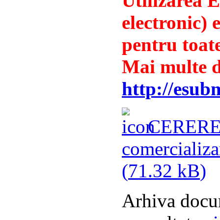
Utilizarea 
electronic) 
pentru toat
Mai multe de
http://esub
CERERE pe
comercializa
(
71.32 kB
)
Arhiva docum