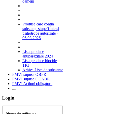
oameni
Produse care conțin
substanțe stupefiante și
psihotrope autorizate -
06.03.2026
Lista produse
antiparazitare 2024
Lista produse biocide
TP3
Arhiva Liste de substante
PMVI supuse OBPR
PMVI supuse OCABR
PMVI Actiuni obligatorii
....
Login
Nume de utilizator