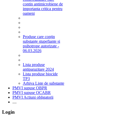
contin antimicrobiene de
importanta critica pentru
oameni
Produse care conțin
substanțe stupefiante și
psihotrope autorizate -
06.03.2026
Lista produse
antiparazitare 2024
Lista produse biocide
TP3
Arhiva Liste de substante
PMVI supuse OBPR
PMVI supuse OCABR
PMVI Actiuni obligatorii
....
Login