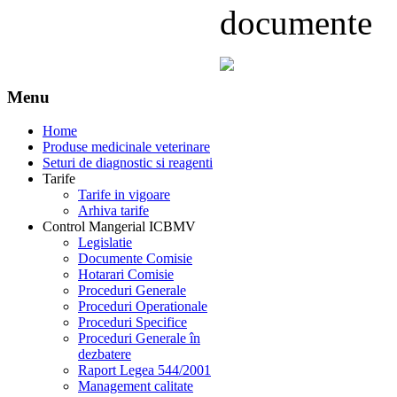
documente
Menu
Home
Produse medicinale veterinare
Seturi de diagnostic si reagenti
Tarife
Tarife in vigoare
Arhiva tarife
Control Mangerial ICBMV
Legislatie
Documente Comisie
Hotarari Comisie
Proceduri Generale
Proceduri Operationale
Proceduri Specifice
Proceduri Generale în
dezbatere
Raport Legea 544/2001
Management calitate