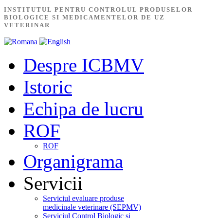
INSTITUTUL PENTRU CONTROLUL PRODUSELOR
BIOLOGICE SI MEDICAMENTELOR DE UZ
VETERINAR
Despre ICBMV
Istoric
Echipa de lucru
ROF
ROF
Organigrama
Servicii
Serviciul evaluare produse
medicinale veterinare (SEPMV)
Serviciul Control Biologic și