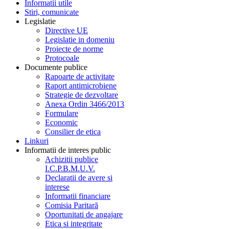
Informatii utile
Stiri, comunicate
Legislatie
Directive UE
Legislatie in domeniu
Proiecte de norme
Protocoale
Documente publice
Rapoarte de activitate
Raport antimicrobiene
Strategie de dezvoltare
Anexa Ordin 3466/2013
Formulare
Economic
Consilier de etica
Linkuri
Informatii de interes public
Achizitii publice
I.C.P.B.M.U.V.
Declaratii de avere si
interese
Informatii financiare
Comisia Paritară
Oportunitati de angajare
Etica si integritate