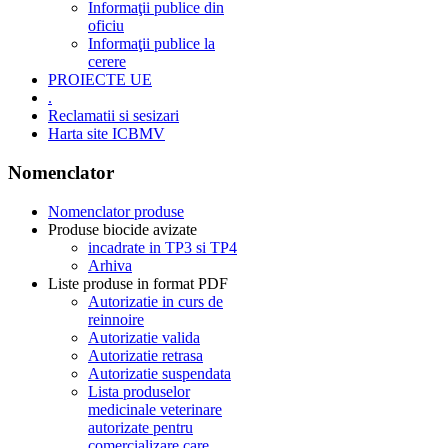
Informaţii publice din
oficiu
Informaţii publice la
cerere
PROIECTE UE
.
Reclamatii si sesizari
Harta site ICBMV
Nomenclator
Nomenclator produse
Produse biocide avizate
incadrate in TP3 si TP4
Arhiva
Liste produse in format PDF
Autorizatie in curs de
reinnoire
Autorizatie valida
Autorizatie retrasa
Autorizatie suspendata
Lista produselor
medicinale veterinare
autorizate pentru
comercializare care