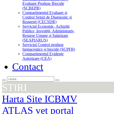
Evaluare Produse Biocide
(SCBEPB)
Compartimentul Evaluare și
Control Seturi de Diagnostic și
Reagenți (CECSDR)
Serviciul Economic, Achiziţii
Publice, Investiții, Administrativ,
Resurse Umane și Salarizare
(SEAPIARUS)
Serviciul Control produse
farmaceutice și biocide (SCPFB)
Compartimentul Evidențe
Autorizare (CEA)
Contact
STIRI
Harta Site ICBMV
ATLAS vet portal