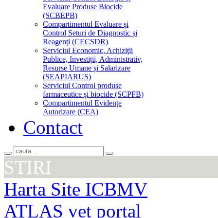
Evaluare Produse Biocide
(SCBEPB)
Compartimentul Evaluare și
Control Seturi de Diagnostic și
Reagenți (CECSDR)
Serviciul Economic, Achiziţii
Publice, Investiții, Administrativ,
Resurse Umane și Salarizare
(SEAPIARUS)
Serviciul Control produse
farmaceutice și biocide (SCPFB)
Compartimentul Evidențe
Autorizare (CEA)
Contact
STIRI
Harta Site ICBMV
ATLAS vet portal