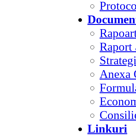
Protoco
Document
Rapoart
Raport 
Strateg
Anexa 
Formul
Econom
Consili
Linkuri