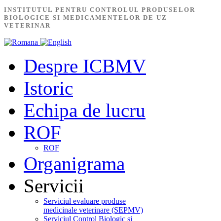
INSTITUTUL PENTRU CONTROLUL PRODUSELOR
BIOLOGICE SI MEDICAMENTELOR DE UZ
VETERINAR
Despre ICBMV
Istoric
Echipa de lucru
ROF
ROF
Organigrama
Servicii
Serviciul evaluare produse
medicinale veterinare (SEPMV)
Serviciul Control Biologic și