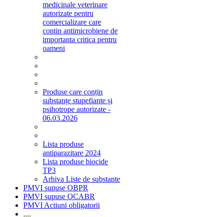
medicinale veterinare
autorizate pentru
comercializare care
contin antimicrobiene de
importanta critica pentru
oameni
Produse care conțin
substanțe stupefiante și
psihotrope autorizate -
06.03.2026
Lista produse
antiparazitare 2024
Lista produse biocide
TP3
Arhiva Liste de substante
PMVI supuse OBPR
PMVI supuse OCABR
PMVI Actiuni obligatorii
....