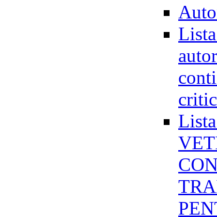
Auto
Lista
autor
cont
criti
Lis
VET
CON
TRA
PEN