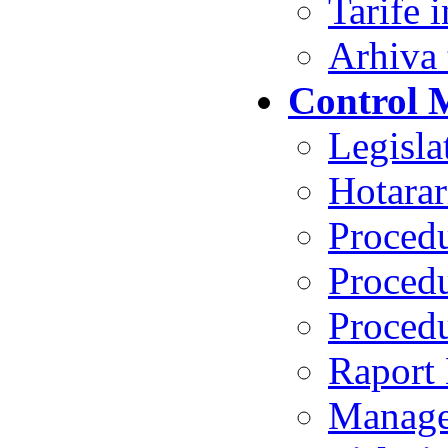
Tarife 
Arhiva 
Control 
Legisl
Hotarar
Procedu
Procedu
Procedu
Raport
Manage