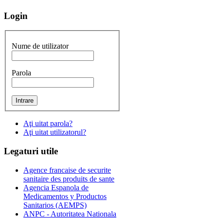
Login
Nume de utilizator
Parola
Aţi uitat parola?
Aţi uitat utilizatorul?
Legaturi
utile
Agence francaise de securite
sanitaire des produits de sante
Agencia Espanola de
Medicamentos y Productos
Sanitarios (AEMPS)
ANPC - Autoritatea Nationala