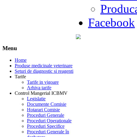
Produc
Facebook
Menu
Home
Produse medicinale veterinare
Seturi de diagnostic si reagenti
Tarife
Tarife in vigoare
Arhiva tarife
Control Mangerial ICBMV
Legislatie
Documente Comisie
Hotarari Comisie
Proceduri Generale
Proceduri Operationale
Proceduri Specifice
Proceduri Generale în