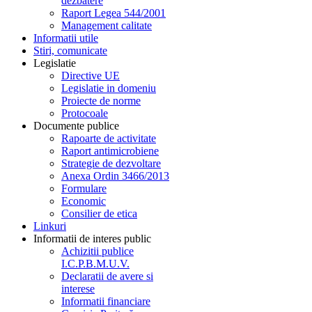
dezbatere
Raport Legea 544/2001
Management calitate
Informatii utile
Stiri, comunicate
Legislatie
Directive UE
Legislatie in domeniu
Proiecte de norme
Protocoale
Documente publice
Rapoarte de activitate
Raport antimicrobiene
Strategie de dezvoltare
Anexa Ordin 3466/2013
Formulare
Economic
Consilier de etica
Linkuri
Informatii de interes public
Achizitii publice
I.C.P.B.M.U.V.
Declaratii de avere si
interese
Informatii financiare