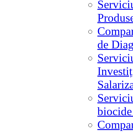
Servici
Produs
Compart
de Dia
Servici
Investi
Salari
Servici
biocid
Compar