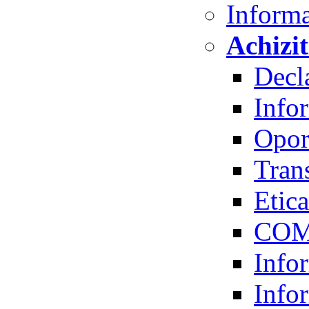
Informa
Achizit
Decla
Infor
Oport
Trans
Etica
COM
Infor
Infor