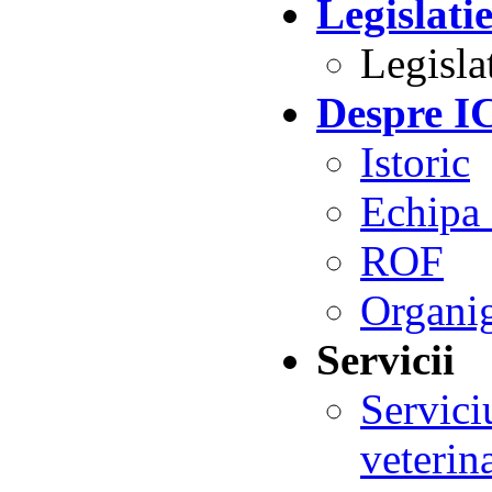
Legislati
Legisla
Despre 
Istoric
Echipa 
ROF
Organi
Servicii
Servici
veteri