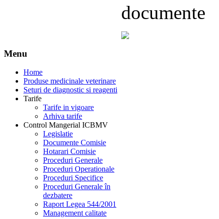
documente
Menu
Home
Produse medicinale veterinare
Seturi de diagnostic si reagenti
Tarife
Tarife in vigoare
Arhiva tarife
Control Mangerial ICBMV
Legislatie
Documente Comisie
Hotarari Comisie
Proceduri Generale
Proceduri Operationale
Proceduri Specifice
Proceduri Generale în
dezbatere
Raport Legea 544/2001
Management calitate