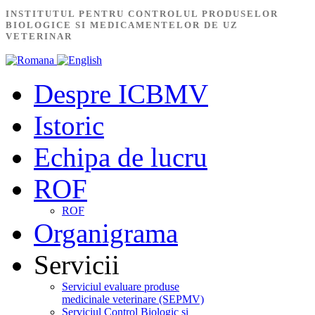
INSTITUTUL PENTRU CONTROLUL PRODUSELOR
BIOLOGICE SI MEDICAMENTELOR DE UZ
VETERINAR
Despre ICBMV
Istoric
Echipa de lucru
ROF
ROF
Organigrama
Servicii
Serviciul evaluare produse
medicinale veterinare (SEPMV)
Serviciul Control Biologic și