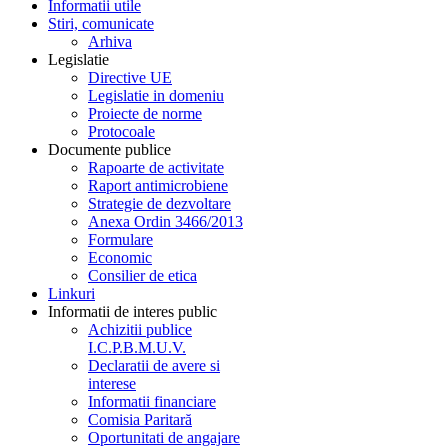
Informatii utile
Stiri, comunicate
Arhiva
Legislatie
Directive UE
Legislatie in domeniu
Proiecte de norme
Protocoale
Documente publice
Rapoarte de activitate
Raport antimicrobiene
Strategie de dezvoltare
Anexa Ordin 3466/2013
Formulare
Economic
Consilier de etica
Linkuri
Informatii de interes public
Achizitii publice
I.C.P.B.M.U.V.
Declaratii de avere si
interese
Informatii financiare
Comisia Paritară
Oportunitati de angajare