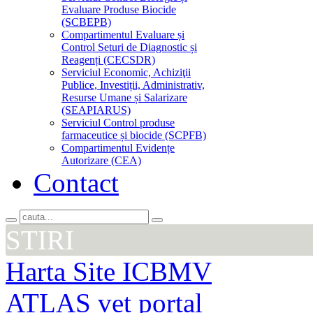
Evaluare Produse Biocide
(SCBEPB)
Compartimentul Evaluare și
Control Seturi de Diagnostic și
Reagenți (CECSDR)
Serviciul Economic, Achiziţii
Publice, Investiții, Administrativ,
Resurse Umane și Salarizare
(SEAPIARUS)
Serviciul Control produse
farmaceutice și biocide (SCPFB)
Compartimentul Evidențe
Autorizare (CEA)
Contact
STIRI
Harta Site ICBMV
ATLAS vet portal