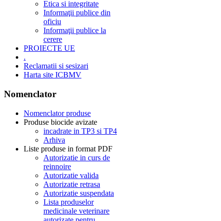
Etica si integritate
Informaţii publice din
oficiu
Informaţii publice la
cerere
PROIECTE UE
.
Reclamatii si sesizari
Harta site ICBMV
Nomenclator
Nomenclator produse
Produse biocide avizate
incadrate in TP3 si TP4
Arhiva
Liste produse in format PDF
Autorizatie in curs de
reinnoire
Autorizatie valida
Autorizatie retrasa
Autorizatie suspendata
Lista produselor
medicinale veterinare
autorizate pentru