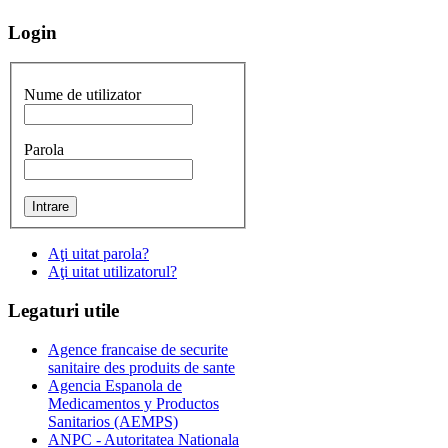
Login
Nume de utilizator
Parola
Aţi uitat parola?
Aţi uitat utilizatorul?
Legaturi
utile
Agence francaise de securite
sanitaire des produits de sante
Agencia Espanola de
Medicamentos y Productos
Sanitarios (AEMPS)
ANPC - Autoritatea Nationala