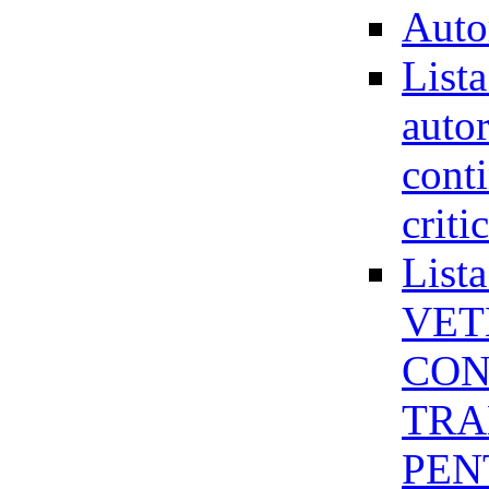
Auto
Lista
autor
cont
criti
Lis
VET
CON
TRA
PEN