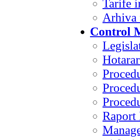
Tarife 
Arhiva 
Control 
Legisl
Hotarar
Procedu
Procedu
Procedu
Raport
Manage