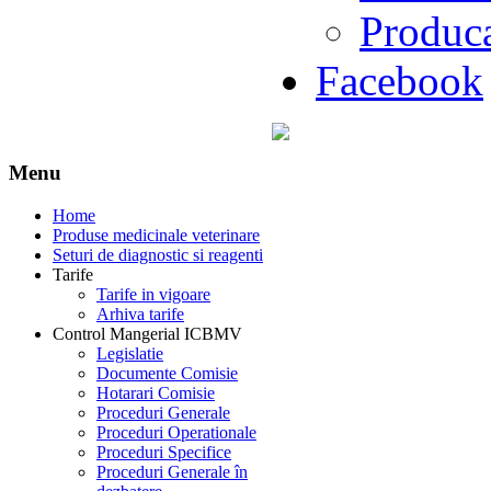
Produc
Facebook
Menu
Home
Produse medicinale veterinare
Seturi de diagnostic si reagenti
Tarife
Tarife in vigoare
Arhiva tarife
Control Mangerial ICBMV
Legislatie
Documente Comisie
Hotarari Comisie
Proceduri Generale
Proceduri Operationale
Proceduri Specifice
Proceduri Generale în