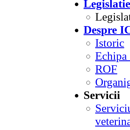
Legislati
Legisla
Despre 
Istoric
Echipa 
ROF
Organi
Servicii
Servici
veteri