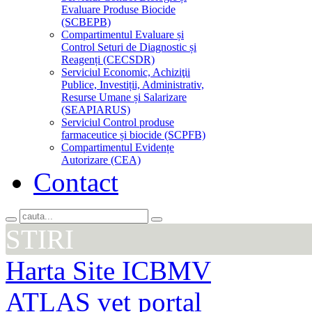
Evaluare Produse Biocide
(SCBEPB)
Compartimentul Evaluare și
Control Seturi de Diagnostic și
Reagenți (CECSDR)
Serviciul Economic, Achiziţii
Publice, Investiții, Administrativ,
Resurse Umane și Salarizare
(SEAPIARUS)
Serviciul Control produse
farmaceutice și biocide (SCPFB)
Compartimentul Evidențe
Autorizare (CEA)
Contact
STIRI
Harta Site ICBMV
ATLAS vet portal