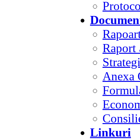
Protoco
Document
Rapoart
Raport 
Strateg
Anexa 
Formul
Econom
Consili
Linkuri