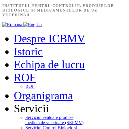
INSTITUTUL PENTRU CONTROLUL PRODUSELOR
BIOLOGICE SI MEDICAMENTELOR DE UZ
VETERINAR
Despre ICBMV
Istoric
Echipa de lucru
ROF
ROF
Organigrama
Servicii
Serviciul evaluare produse
medicinale veterinare (SEPMV)
Serviciul Control Biologic și