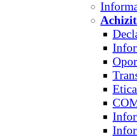
Informa
Achizit
Decla
Infor
Oport
Trans
Etica
COM
Infor
Infor