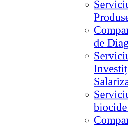
Servici
Produs
Compart
de Dia
Servici
Investi
Salari
Servici
biocid
Compar