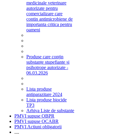
medicinale veterinare
autorizate pentru
comercializare care
contin antimicrobiene de
importanta critica pentru
oameni
Produse care conțin
substanțe stupefiante și
psihotrope autorizate -
06.03.2026
Lista produse
antiparazitare 2024
Lista produse biocide
TP3
Arhiva Liste de substante
PMVI supuse OBPR
PMVI supuse OCABR
PMVI Actiuni obligatorii
....