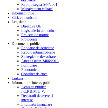
dezbatere
Raport Legea 544/2001
Management calitate
Informatii utile
Stiri, comunicate
Legislatie
Directive UE
Legislatie in domeniu
Proiecte de norme
Protocoale
Documente publice
Rapoarte de activitate
Raport antimicrobiene
Strategie de dezvoltare
Anexa Ordin 3466/2013
Formulare
Economic
Consilier de etica
Linkuri
Informatii de interes public
Achizitii publice
I.C.P.B.M.U.V.
Declaratii de avere si
interese
Informatii financiare