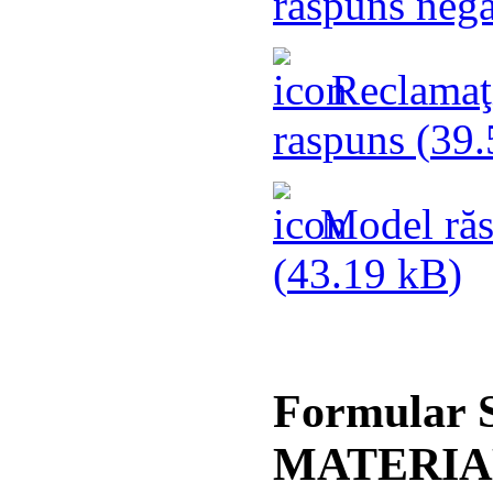
răspuns nega
Reclamaţi
raspuns (
39.
Model răs
(
43.19 kB
)
Formular
MATERIA