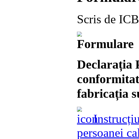
Scris de IC
Declarația 
conformitat
fabricația s
Instrucți
persoanei cal