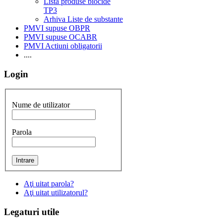
Lista produse biocide
TP3
Arhiva Liste de substante
PMVI supuse OBPR
PMVI supuse OCABR
PMVI Actiuni obligatorii
....
Login
Nume de utilizator
Parola
Aţi uitat parola?
Aţi uitat utilizatorul?
Legaturi
utile