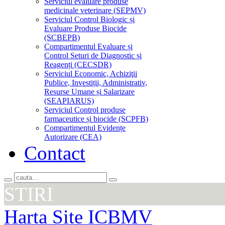
Serviciul evaluare produse
medicinale veterinare (SEPMV)
Serviciul Control Biologic și
Evaluare Produse Biocide
(SCBEPB)
Compartimentul Evaluare și
Control Seturi de Diagnostic și
Reagenți (CECSDR)
Serviciul Economic, Achiziţii
Publice, Investiții, Administrativ,
Resurse Umane și Salarizare
(SEAPIARUS)
Serviciul Control produse
farmaceutice și biocide (SCPFB)
Compartimentul Evidențe
Autorizare (CEA)
Contact
STIRI
Harta Site ICBMV