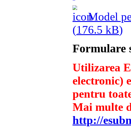
Model pen
(
176.5 kB
)
Formulare s
Utilizarea 
electronic) 
pentru toat
Mai multe de
http://esub