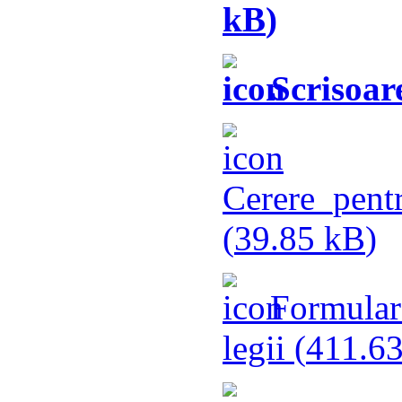
kB
)
Scrisoare
Cerere_pent
(
39.85 kB
)
Formular 
legii (
411.6