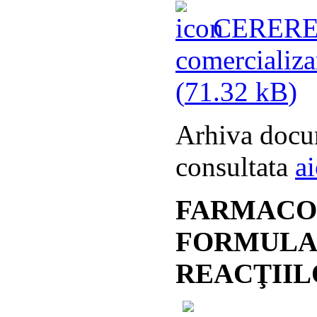
CERERE pe
comercializa
(
71.32 kB
)
Arhiva docum
consultata
ai
FARMACOV
FORMULA
REACŢII