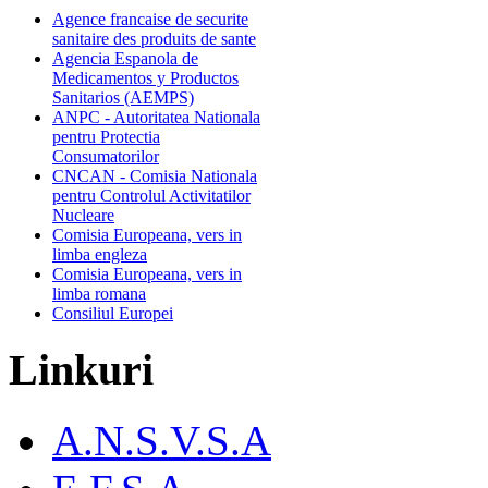
Agence francaise de securite
sanitaire des produits de sante
Agencia Espanola de
Medicamentos y Productos
Sanitarios (AEMPS)
ANPC - Autoritatea Nationala
pentru Protectia
Consumatorilor
CNCAN - Comisia Nationala
pentru Controlul Activitatilor
Nucleare
Comisia Europeana, vers in
limba engleza
Comisia Europeana, vers in
limba romana
Consiliul Europei
Linkuri
A.N.S.V.S.A