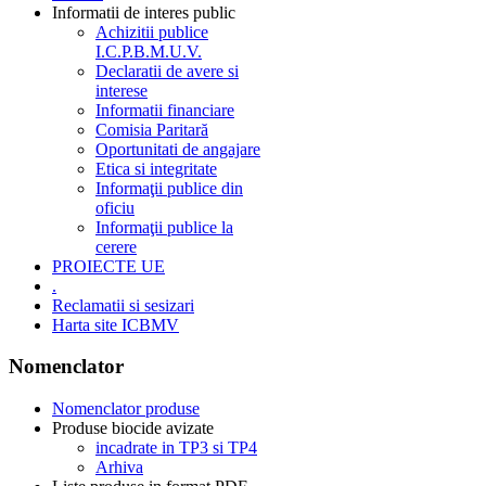
Informatii de interes public
Achizitii publice
I.C.P.B.M.U.V.
Declaratii de avere si
interese
Informatii financiare
Comisia Paritară
Oportunitati de angajare
Etica si integritate
Informaţii publice din
oficiu
Informaţii publice la
cerere
PROIECTE UE
.
Reclamatii si sesizari
Harta site ICBMV
Nomenclator
Nomenclator produse
Produse biocide avizate
incadrate in TP3 si TP4
Arhiva