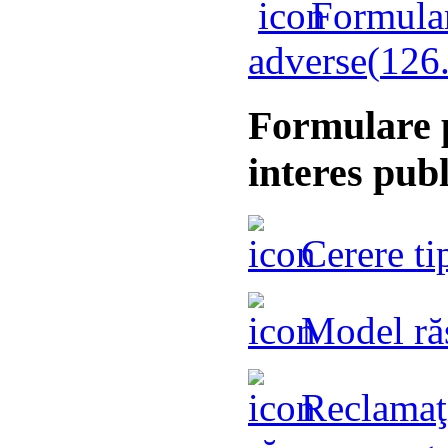
Formular-
adverse(
126
Formulare p
interes pub
Cerere ti
Model răs
Reclamaţi