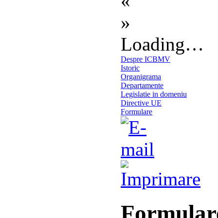
«
»
Loading…
Despre ICBMV
Istoric
Organigrama
Departamente
Legislatie in domeniu
Directive UE
Formulare
Formular