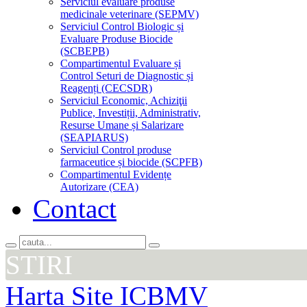
Serviciul evaluare produse
medicinale veterinare (SEPMV)
Serviciul Control Biologic și
Evaluare Produse Biocide
(SCBEPB)
Compartimentul Evaluare și
Control Seturi de Diagnostic și
Reagenți (CECSDR)
Serviciul Economic, Achiziţii
Publice, Investiții, Administrativ,
Resurse Umane și Salarizare
(SEAPIARUS)
Serviciul Control produse
farmaceutice și biocide (SCPFB)
Compartimentul Evidențe
Autorizare (CEA)
Contact
STIRI
Harta Site ICBMV