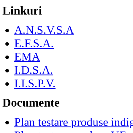
Linkuri
A.N.S.V.S.A
E.F.S.A.
EMA
I.D.S.A.
I.I.S.P.V.
Documente
Plan testare produse indi