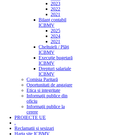
2023
2022
2021
Bilanț contabil
ICBMV
2025
2024
2021
Cheltuieli / Plăți
ICBMV
Execuție bugetară
ICBMV
Drepturi salariale
ICBMV
Comisia Paritară
Oportunitati de angajare
Etica si integritate
Informaţii publice din
oficiu
Informaţii publice la
cerere
PROIECTE UE
.
Reclamatii si sesizari
Harta site ICBMV