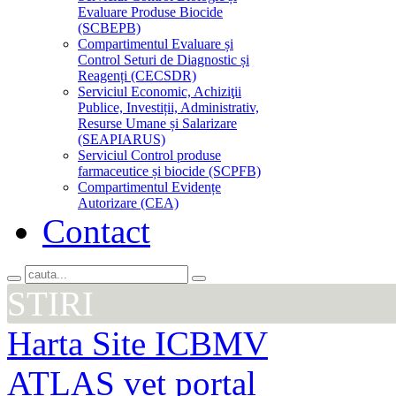
Evaluare Produse Biocide
(SCBEPB)
Compartimentul Evaluare și
Control Seturi de Diagnostic și
Reagenți (CECSDR)
Serviciul Economic, Achiziţii
Publice, Investiții, Administrativ,
Resurse Umane și Salarizare
(SEAPIARUS)
Serviciul Control produse
farmaceutice și biocide (SCPFB)
Compartimentul Evidențe
Autorizare (CEA)
Contact
STIRI
Harta Site ICBMV
ATLAS vet portal