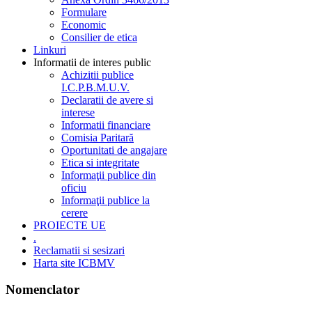
Formulare
Economic
Consilier de etica
Linkuri
Informatii de interes public
Achizitii publice
I.C.P.B.M.U.V.
Declaratii de avere si
interese
Informatii financiare
Comisia Paritară
Oportunitati de angajare
Etica si integritate
Informaţii publice din
oficiu
Informaţii publice la
cerere
PROIECTE UE
.
Reclamatii si sesizari
Harta site ICBMV
Nomenclator