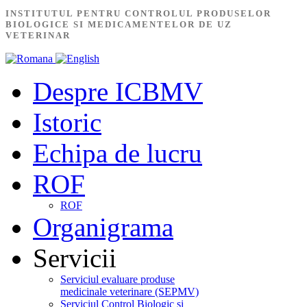
INSTITUTUL PENTRU CONTROLUL PRODUSELOR
BIOLOGICE SI MEDICAMENTELOR DE UZ
VETERINAR
Despre ICBMV
Istoric
Echipa de lucru
ROF
ROF
Organigrama
Servicii
Serviciul evaluare produse
medicinale veterinare (SEPMV)
Serviciul Control Biologic și