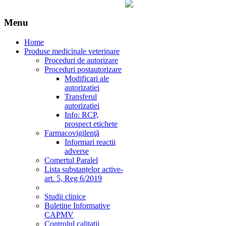
Menu
Home
Produse medicinale veterinare
Proceduri de autorizare
Proceduri postautorizare
Modificari ale
autorizatiei
Transferul
autorizatiei
Info: RCP,
prospect etichete
Farmacovigilenţă
Informari reactii
adverse
Comertul Paralel
Lista substanțelor active-
art. 5, Reg 6/2019
Studii clinice
Buletine Informative
CAPMV
Controlul calitatii