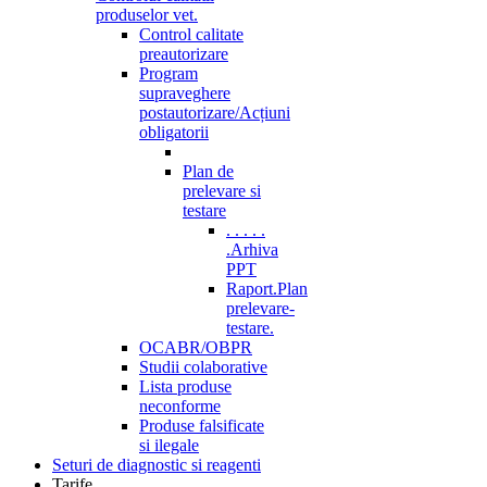
produselor vet.
Control calitate
preautorizare
Program
supraveghere
postautorizare/Acțiuni
obligatorii
Plan de
prelevare si
testare
. . . . .
.Arhiva
PPT
Raport.Plan
prelevare-
testare.
OCABR/OBPR
Studii colaborative
Lista produse
neconforme
Produse falsificate
si ilegale
Seturi de diagnostic si reagenti
Tarife