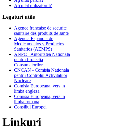
Aţi uitat parola?
Aţi uitat utilizatorul?
Legaturi
utile
Agence francaise de securite
sanitaire des produits de sante
Agencia Espanola de
Medicamentos y Productos
Sanitarios (AEMPS)
ANPC - Autoritatea Nationala
pentru Protectia
Consumatorilor
CNCAN - Comisia Nationala
pentru Controlul Activitatilor
Nucleare
Comisia Europeana, vers in
limba engleza
Comisia Europeana, vers in
limba romana
Consiliul Europei
Linkuri