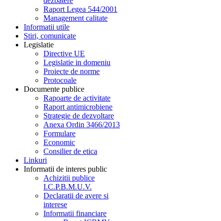
dezbatere
Raport Legea 544/2001
Management calitate
Informatii utile
Stiri, comunicate
Legislatie
Directive UE
Legislatie in domeniu
Proiecte de norme
Protocoale
Documente publice
Rapoarte de activitate
Raport antimicrobiene
Strategie de dezvoltare
Anexa Ordin 3466/2013
Formulare
Economic
Consilier de etica
Linkuri
Informatii de interes public
Achizitii publice
I.C.P.B.M.U.V.
Declaratii de avere si
interese
Informatii financiare