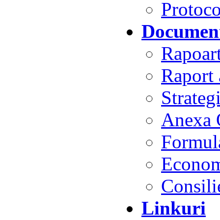
Protoco
Document
Rapoart
Raport 
Strateg
Anexa 
Formul
Econom
Consili
Linkuri