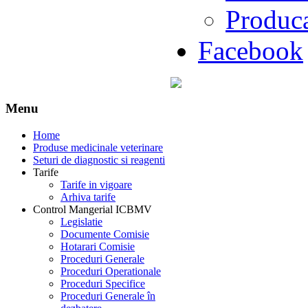
Produc
Facebook
Menu
Home
Produse medicinale veterinare
Seturi de diagnostic si reagenti
Tarife
Tarife in vigoare
Arhiva tarife
Control Mangerial ICBMV
Legislatie
Documente Comisie
Hotarari Comisie
Proceduri Generale
Proceduri Operationale
Proceduri Specifice
Proceduri Generale în