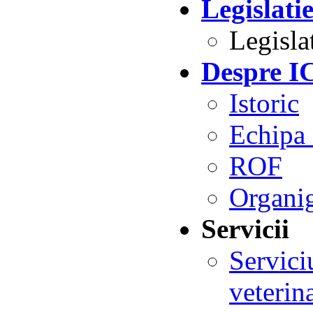
Legislati
Legisla
Despre 
Istoric
Echipa 
ROF
Organi
Servicii
Servici
veteri