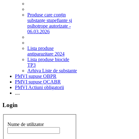
Produse care conțin
substanțe stupefiante și
psihotrope autorizate -
06.03.2026
Lista produse
antiparazitare 2024
Lista produse biocide
TP3
Arhiva Liste de substante
PMVI supuse OBPR
PMVI supuse OCABR
PMVI Actiuni obligatorii
....
Login
Nume de utilizator