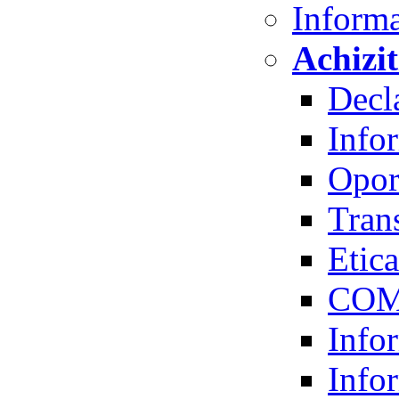
Informa
Achizit
Decla
Infor
Oport
Trans
Etica
COM
Infor
Infor