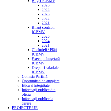
Buget ICBMV
2025
2024
2023
2022
2021
Bilanț contabil
ICBMV
2025
2024
2021
Cheltuieli / Plăți
ICBMV
Execuție bugetară
ICBMV
Drepturi salariale
ICBMV
Comisia Paritară
Oportunitati de angajare
Etica si integritate
Informaţii publice din
oficiu
Informaţii publice la
cerere
PROIECTE UE