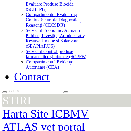
Evaluare Produse Biocide
(SCBEPB)
Compartimentul Evaluare și
Control Seturi de Diagnostic și
Reagenți (CECSDR)
Serviciul Economic, Achiziţii
Publice, Investiții, Administrativ,
Resurse Umane și Salarizare
(SEAPIARUS)
Serviciul Control produse
farmaceutice și biocide (SCPFB)
Compartimentul Evidențe
Autorizare (CEA)
Contact
STIRI
Harta Site ICBMV
ATLAS vet portal