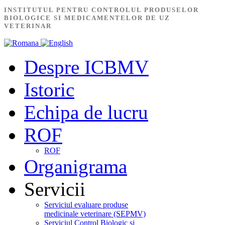
INSTITUTUL PENTRU CONTROLUL PRODUSELOR
BIOLOGICE SI MEDICAMENTELOR DE UZ
VETERINAR
Despre ICBMV
Istoric
Echipa de lucru
ROF
ROF
Organigrama
Servicii
Serviciul evaluare produse
medicinale veterinare (SEPMV)
Serviciul Control Biologic și