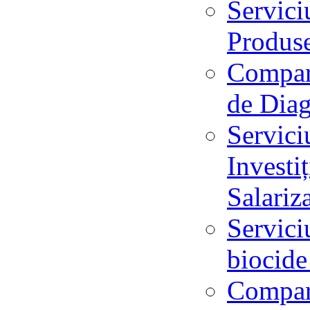
Servici
Produs
Compart
de Dia
Servici
Investi
Salari
Servici
biocid
Compar