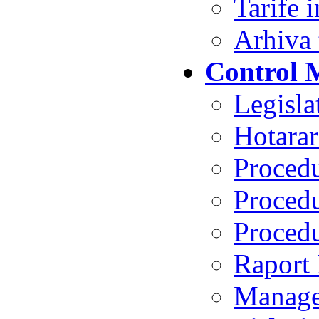
Tarife 
Arhiva 
Control 
Legisl
Hotarar
Procedu
Procedu
Procedu
Raport
Manage