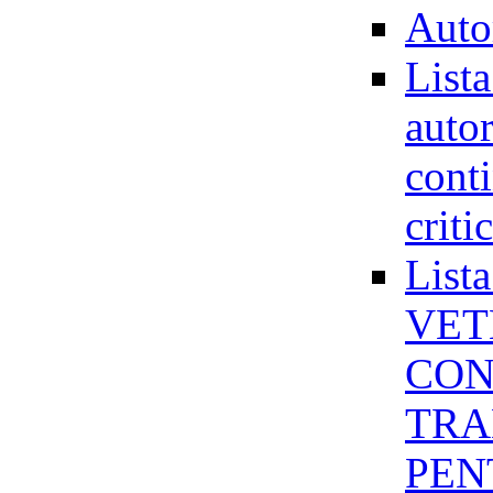
Auto
Lista
autor
cont
criti
Lis
VET
CON
TRA
PEN