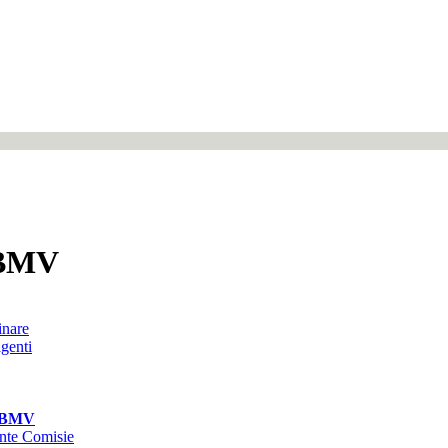
CBMV
inare
agenti
ICBMV
nte Comisie