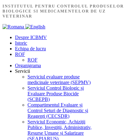
INSTITUTUL PENTRU CONTROLUL PRODUSELOR
BIOLOGICE SI MEDICAMENTELOR DE UZ
VETERINAR
Despre ICBMV
Istoric
Echipa de lucru
ROF
ROF
Organigrama
Servicii
Serviciul evaluare produse
medicinale veterinare (SEPMV)
Serviciul Control Biologic și
Evaluare Produse Biocide
(SCBEPB)
Compartimentul Evaluare și
Control Seturi de Diagnostic și
Reagenți (CECSDR)
Serviciul Economic, Achiziţii
Publice, Investiții, Administrativ,
Resurse Umane și Salarizare
(SEAPIARUS)