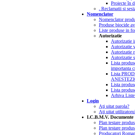
Proiecte în d
. Reclamatii si sesi
Nomenclator
Nomenclator prod
Produse biocide av
Liste produse in f
Autorizatie
Autorizatie i
Autorizatie 
Autorizatie r
Autorizatie 
Lista produs
importanta c
Lista PR
ANESTEZI
Lista produs
Lista produs
Arhiva Liste
Login
Aţi uitat parola?
Aţi uitat utilizatoru
I.C.B.M.V. Documente
Plan testare produ
Plan testare produ
Producatori Roman