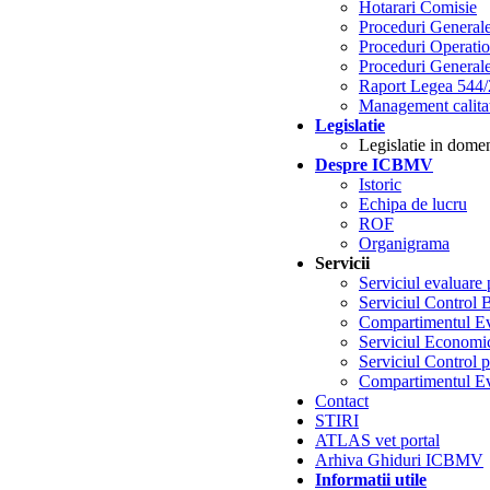
Hotarari Comisie
Proceduri General
Proceduri Operatio
Proceduri Generale
Raport Legea 544
Management calita
Legislatie
Legislatie in dome
Despre ICBMV
Istoric
Echipa de lucru
ROF
Organigrama
Servicii
Serviciul evaluare
Serviciul Control
Compartimentul Ev
Serviciul Economic
Serviciul Control 
Compartimentul Ev
Contact
STIRI
ATLAS vet portal
Arhiva Ghiduri ICBMV
Informatii utile