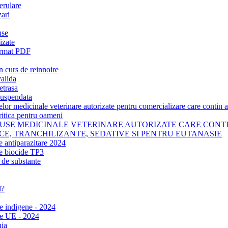
erulare
zari
use
izate
ormat PDF
n curs de reinnoire
valida
etrasa
suspendata
elor medicinale veterinare autorizate pentru comercializare care contin 
ritica pentru oameni
ODUSE MEDICINALE VETERINARE AUTORIZATE CARE CONT
CE, TRANCHILIZANTE, SEDATIVE SI PENTRU EUTANASIE
e antiparazitare 2024
e biocide TP3
 de substante
l?
se indigene - 2024
se UE - 2024
ia