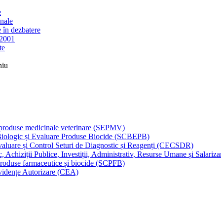
e
nale
 în dezbatere
/2001
te
niu
 produse medicinale veterinare (SEPMV)
 Biologic și Evaluare Produse Biocide (SCBEPB)
aluare și Control Seturi de Diagnostic și Reagenți (CECSDR)
, Achiziţii Publice, Investiții, Administrativ, Resurse Umane și Sala
produse farmaceutice și biocide (SCPFB)
idențe Autorizare (CEA)