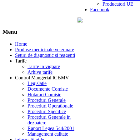
Producatori UE
Facebook
Menu
Home
Produse medicinale veterinare
Seturi de diagnostic si reagenti
Tarife
Tarife in vigoare
Arhiva tarife
Control Mangerial ICBMV
Legislatie
Documente Comisie
Hotarari Comisie
Proceduri Generale
Proceduri Operationale
Proceduri Specifice
Proceduri Generale în
dezbatere
Raport Legea 544/2001
Management calitate
Informatii utile