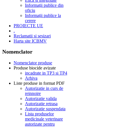
Etica si integritate
Informaţii publice din
oficiu
Informaţii publice la
cerere
PROIECTE UE
.
Reclamatii si sesizari
Harta site ICBMV
Nomenclator
Nomenclator produse
Produse biocide avizate
incadrate in TP3 si TP4
Arhiva
Liste produse in format PDF
Autorizatie in curs de
reinnoire
Autorizatie valida
Autorizatie retrasa
Autorizatie suspendata
Lista produselor
medicinale veterinare
autorizate pentru