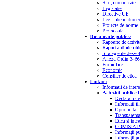
Stiri, comunicate
Legislatie
Directive UE
Legislatie in dome
Proiecte de norme
Protocoale
Documente publice
Rapoarte de activit
Raport antimicrobi
Strategie de dezvol
Anexa Ordin 3466
Formulare
Economic
Consilier de etica
Linkuri
Informatii de inter
Achizitii publice
Declaratii de
Informatii fi
Oportunitati
Transparența 
Etica si integ
COMISIA 
Informaţii pu
Informaţii pu