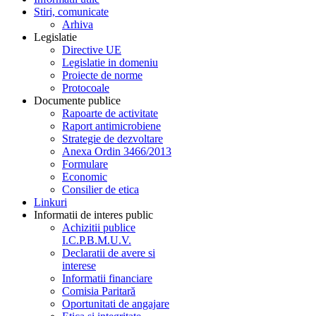
Stiri, comunicate
Arhiva
Legislatie
Directive UE
Legislatie in domeniu
Proiecte de norme
Protocoale
Documente publice
Rapoarte de activitate
Raport antimicrobiene
Strategie de dezvoltare
Anexa Ordin 3466/2013
Formulare
Economic
Consilier de etica
Linkuri
Informatii de interes public
Achizitii publice
I.C.P.B.M.U.V.
Declaratii de avere si
interese
Informatii financiare
Comisia Paritară
Oportunitati de angajare