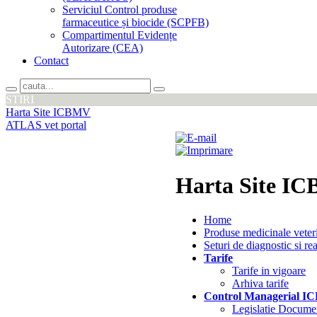
Serviciul Control produse
farmaceutice și biocide (SCPFB)
Compartimentul Evidențe
Autorizare (CEA)
Contact
STIRI
Harta Site ICBMV
ATLAS vet portal
Harta Site I
Home
Produse medicinale veter
Seturi de diagnostic si re
Tarife
Tarife in vigoare
Arhiva tarife
Control Managerial 
Legislatie Docume