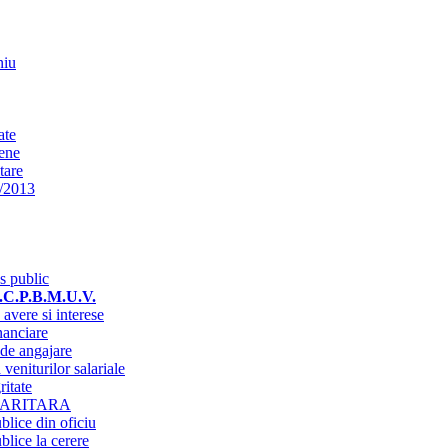
niu
ate
ene
tare
/2013
es public
 I.C.P.B.M.U.V.
 avere si interese
nanciare
 de angajare
veniturilor salariale
ritate
PARITARA
blice din oficiu
blice la cerere