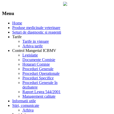
Menu
Home
Produse medicinale veterinare
Seturi de diagnostic si reagenti
Tarife
Tarife in vigoare
Arhiva tarife
Control Mangerial ICBMV
Legislatie
Documente Comisie
Hotarari Comisie
Proceduri Generale
Proceduri Operationale
Proceduri Specifice
Proceduri Generale în
dezbatere
Raport Legea 544/2001
Management calitate
Informatii utile
Stiri, comunicate
Arhiva