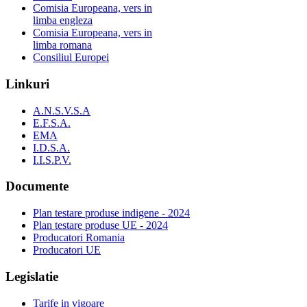
Comisia Europeana, vers in
limba engleza
Comisia Europeana, vers in
limba romana
Consiliul Europei
Linkuri
A.N.S.V.S.A
E.F.S.A.
EMA
I.D.S.A.
I.I.S.P.V.
Documente
Plan testare produse indigene - 2024
Plan testare produse UE - 2024
Producatori Romania
Producatori UE
Legislatie
Tarife in vigoare