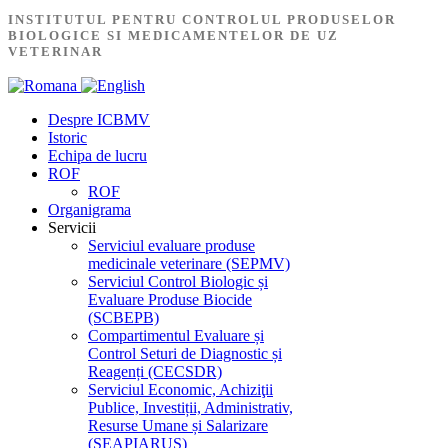
INSTITUTUL PENTRU CONTROLUL PRODUSELOR
BIOLOGICE SI MEDICAMENTELOR DE UZ
VETERINAR
Despre ICBMV
Istoric
Echipa de lucru
ROF
ROF
Organigrama
Servicii
Serviciul evaluare produse
medicinale veterinare (SEPMV)
Serviciul Control Biologic și
Evaluare Produse Biocide
(SCBEPB)
Compartimentul Evaluare și
Control Seturi de Diagnostic și
Reagenți (CECSDR)
Serviciul Economic, Achiziţii
Publice, Investiții, Administrativ,
Resurse Umane și Salarizare
(SEAPIARUS)