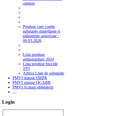
oameni
Produse care conțin
substanțe stupefiante și
psihotrope autorizate -
06.03.2026
Lista produse
antiparazitare 2024
Lista produse biocide
TP3
Arhiva Liste de substante
PMVI supuse OBPR
PMVI supuse OCABR
PMVI Actiuni obligatorii
....
Login