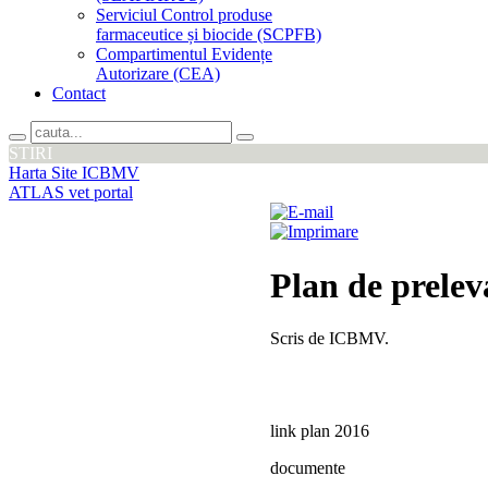
Serviciul Control produse
farmaceutice și biocide (SCPFB)
Compartimentul Evidențe
Autorizare (CEA)
Contact
STIRI
Harta Site ICBMV
ATLAS vet portal
Plan de prele
Scris de ICBMV.
link plan 2016
documente