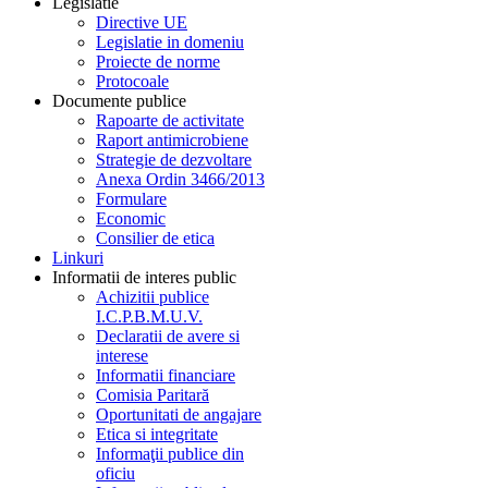
Legislatie
Directive UE
Legislatie in domeniu
Proiecte de norme
Protocoale
Documente publice
Rapoarte de activitate
Raport antimicrobiene
Strategie de dezvoltare
Anexa Ordin 3466/2013
Formulare
Economic
Consilier de etica
Linkuri
Informatii de interes public
Achizitii publice
I.C.P.B.M.U.V.
Declaratii de avere si
interese
Informatii financiare
Comisia Paritară
Oportunitati de angajare
Etica si integritate
Informaţii publice din
oficiu