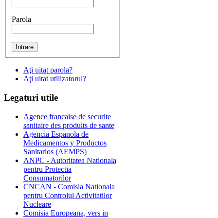
Parola
Aţi uitat parola?
Aţi uitat utilizatorul?
Legaturi
utile
Agence francaise de securite
sanitaire des produits de sante
Agencia Espanola de
Medicamentos y Productos
Sanitarios (AEMPS)
ANPC - Autoritatea Nationala
pentru Protectia
Consumatorilor
CNCAN - Comisia Nationala
pentru Controlul Activitatilor
Nucleare
Comisia Europeana, vers in