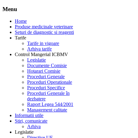
Menu
Home
Produse medicinale veterinare
Seturi de diagnostic si reagenti
Tarife
Tarife in vigoare
Arhiva tarife
Control Mangerial ICBMV
Legislatie
Documente Comisie
Hotarari Comisie
Proceduri Generale
Proceduri Operationale
Proceduri Specifice
Proceduri Generale în
dezbatere
Raport Legea 544/2001
Management calitate
Informatii utile
Stiri, comunicate
Arhiva
Legislatie
Directive UE