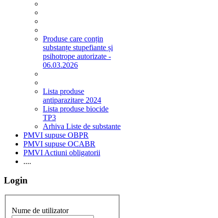
Produse care conțin
substanțe stupefiante și
psihotrope autorizate -
06.03.2026
Lista produse
antiparazitare 2024
Lista produse biocide
TP3
Arhiva Liste de substante
PMVI supuse OBPR
PMVI supuse OCABR
PMVI Actiuni obligatorii
....
Login
Nume de utilizator