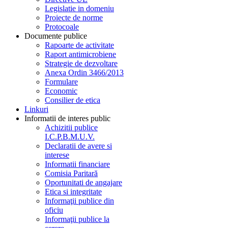
Legislatie in domeniu
Proiecte de norme
Protocoale
Documente publice
Rapoarte de activitate
Raport antimicrobiene
Strategie de dezvoltare
Anexa Ordin 3466/2013
Formulare
Economic
Consilier de etica
Linkuri
Informatii de interes public
Achizitii publice
I.C.P.B.M.U.V.
Declaratii de avere si
interese
Informatii financiare
Comisia Paritară
Oportunitati de angajare
Etica si integritate
Informaţii publice din
oficiu
Informaţii publice la