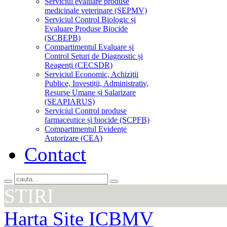
Serviciul evaluare produse
medicinale veterinare (SEPMV)
Serviciul Control Biologic și
Evaluare Produse Biocide
(SCBEPB)
Compartimentul Evaluare și
Control Seturi de Diagnostic și
Reagenți (CECSDR)
Serviciul Economic, Achiziţii
Publice, Investiții, Administrativ,
Resurse Umane și Salarizare
(SEAPIARUS)
Serviciul Control produse
farmaceutice și biocide (SCPFB)
Compartimentul Evidențe
Autorizare (CEA)
Contact
STIRI
Harta Site ICBMV